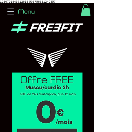
1280701845712618
508756831249357
Menu