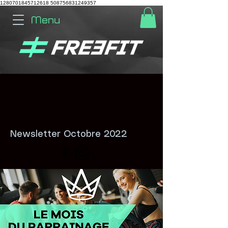
1280701845712618
508756831249357
Menu
L'esprit club.
Newsletter Octobre 2022