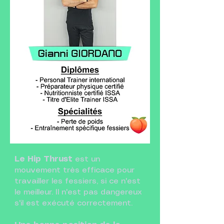
Le Hip Thrust
est un
mouvement très efficace pour
travailler les fessiers, si ce n'est
le meilleur. Il n'est pas dangereux
s'il est exécuté correctement.