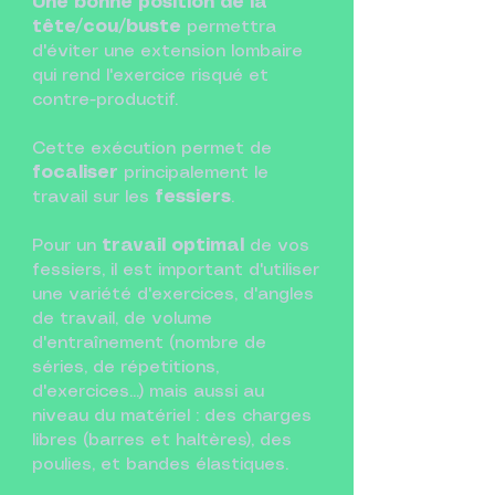
Une bonne position de la
tête/cou/buste
permettra
d'éviter une extension lombaire
qui rend l'exercice risqué et
contre-productif.
Cette exécution permet de
focaliser
principalement le
travail sur les
fessiers
.
Pour un
travail optimal
de vos
fessiers, il est important d'utiliser
une variété d'exercices, d'angles
de travail, de volume
d'entraînement (nombre de
séries, de répetitions,
d'exercices...) mais aussi au
niveau du matériel : des charges
libres (barres et haltères), des
poulies, et bandes élastiques.