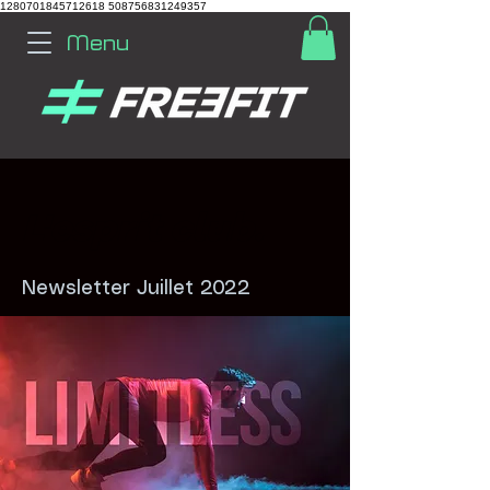
1280701845712618
508756831249357
Menu
L'esprit club.
Newsletter Juillet 2022