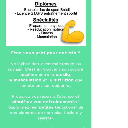
Etes-vous prêt pour cet été ?
Ne lachez rien, c'est maintenant ou
jamais ! C'est en trouvant son propre
équilibre entre le
cardio
,
la
musculation
et la
nutrition
que
l'on obtient ses objectifs...
Préparez vos repas à l'avance et
planifiez vos entraînements !
Supprimez les "petites tentations" de
vos placards, ce sera plus facile d'y
résister.