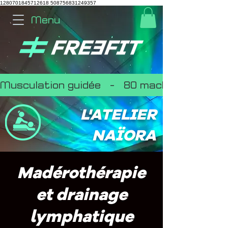
1280701845712618
508756831249357
Menu
Musculation guidée   -   80 machines   -   Par
L'ATELIER
NAÏORA
Madérothérapie
et drainage
lymphatique