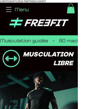
1280701845712618
508756831249357
Menu
Musculation guidée   -   80 machines   -   Par
MUSCULATION
LIBRE