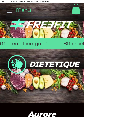
1280701845712618
508756831249357
Menu
Musculation guidée   -   80 machines   -   Par
DIETETIQUE
Aurore